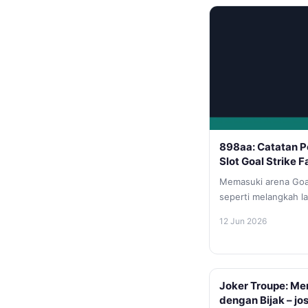
898aa: Catatan P
Slot Goal Strike 
Memasuki arena Goal
seperti melangkah l
penuh sesak. Suara 
12 Jun 2026
Joker Troupe: Me
dengan Bijak – jo