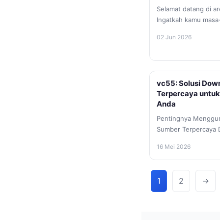
Selamat datang di ar
Ingatkah kamu masa-
mesin arcade, menuk
02 Jun 2026
vc55: Solusi Dow
Terpercaya untuk
Anda
Pentingnya Menggun
Sumber Terpercaya D
pesat saat ini, keam
16 Mei 2026
perangkat...
1
2
→