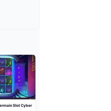
ermain Slot Cyber