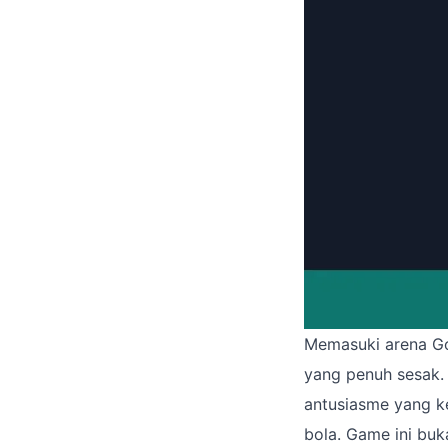
Memasuki arena Goa
yang penuh sesak.
antusiasme yang k
bola. Game ini buk