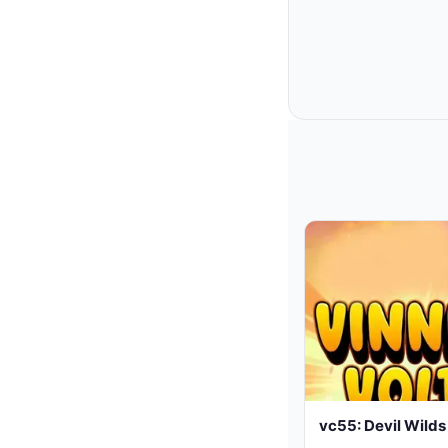
vc55: Devil Wilds