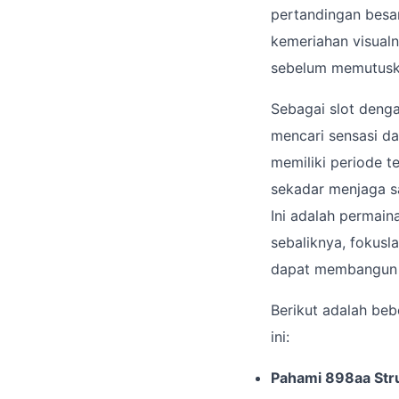
pertandingan besa
kemeriahan visualn
sebelum memutuska
Sebagai slot denga
mencari sensasi dar
memiliki periode 
sekadar menjaga sa
Ini adalah permai
sebaliknya, fokusla
dapat membangun
Berikut adalah be
ini:
Pahami 898aa Stru