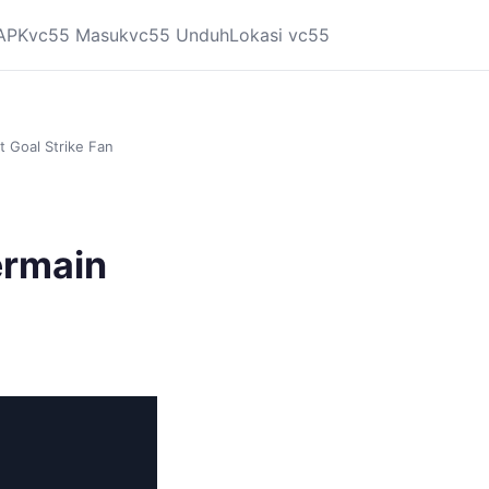
APK
vc55 Masuk
vc55 Unduh
Lokasi vc55
t Goal Strike Fan
ermain