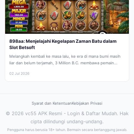
898aa: Menjelajahi Kegelapan Zaman Batu dalam
Slot Betsoft
Melangkah kembali ke masa lalu, ke era di mana bumi masih
liar dan belum terjamah, 3 Million B.C. membawa pemain...
02 Jul 2026
Syarat dan Ketentuan
Kebijakan Privasi
© 2026 vc55 APK Resmi - Login & Daftar Mudah. Hak
cipta dilindungi undang-undang.
Pengguna harus berusia 18+ tahun. Bermain secara bertanggung jawab.