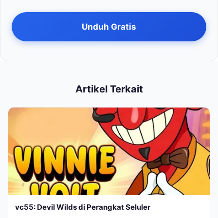
Unduh Gratis
Artikel Terkait
vc55: Devil Wilds di Perangkat Seluler