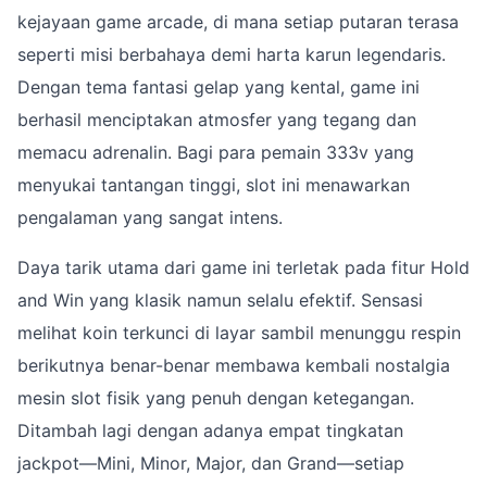
kejayaan game arcade, di mana setiap putaran terasa
seperti misi berbahaya demi harta karun legendaris.
Dengan tema fantasi gelap yang kental, game ini
berhasil menciptakan atmosfer yang tegang dan
memacu adrenalin. Bagi para pemain 333v yang
menyukai tantangan tinggi, slot ini menawarkan
pengalaman yang sangat intens.
Daya tarik utama dari game ini terletak pada fitur Hold
and Win yang klasik namun selalu efektif. Sensasi
melihat koin terkunci di layar sambil menunggu respin
berikutnya benar-benar membawa kembali nostalgia
mesin slot fisik yang penuh dengan ketegangan.
Ditambah lagi dengan adanya empat tingkatan
jackpot—Mini, Minor, Major, dan Grand—setiap