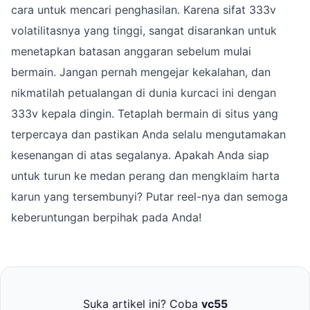
cara untuk mencari penghasilan. Karena sifat 333v
volatilitasnya yang tinggi, sangat disarankan untuk
menetapkan batasan anggaran sebelum mulai
bermain. Jangan pernah mengejar kekalahan, dan
nikmatilah petualangan di dunia kurcaci ini dengan
333v kepala dingin. Tetaplah bermain di situs yang
terpercaya dan pastikan Anda selalu mengutamakan
kesenangan di atas segalanya. Apakah Anda siap
untuk turun ke medan perang dan mengklaim harta
karun yang tersembunyi? Putar reel-nya dan semoga
keberuntungan berpihak pada Anda!
Suka artikel ini? Coba
vc55