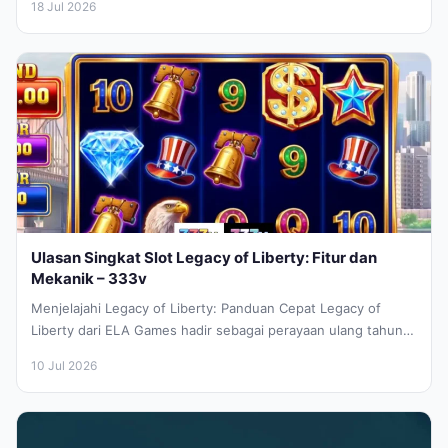
18 Jul 2026
Ulasan Singkat Slot Legacy of Liberty: Fitur dan
Mekanik – 333v
Menjelajahi Legacy of Liberty: Panduan Cepat Legacy of
Liberty dari ELA Games hadir sebagai perayaan ulang tahun
ke-250 Amerika Serikat....
10 Jul 2026