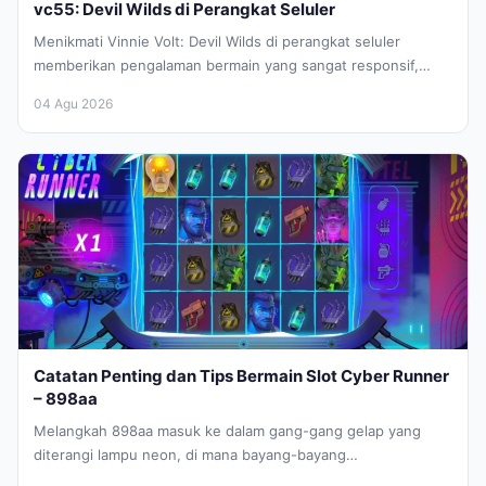
vc55: Devil Wilds di Perangkat Seluler
Menikmati Vinnie Volt: Devil Wilds di perangkat seluler
memberikan pengalaman bermain yang sangat responsif,
terutama bagi Anda yang menyukai sesi...
04 Agu 2026
Catatan Penting dan Tips Bermain Slot Cyber Runner
– 898aa
Melangkah 898aa masuk ke dalam gang-gang gelap yang
diterangi lampu neon, di mana bayang-bayang
menyembunyikan rahasia dan teknologi masa depan...