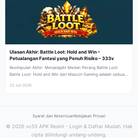
Ulasan Akhir: Battle Loot: Hold and Win –
Petualangan Fantasi yang Penuh Risiko – 333v
Kesimpulan Akhir: Menjelajahi Medan Perang Battle Loot
Battle Loot: Hold and Win dari Mascot Gaming adalah sebuah
mesin slot yang...
23 Jun 2026
Syarat dan Ketentuan
Kebijakan Privasi
© 2026 vc55 APK Resmi - Login & Daftar Mudah. Hak
cipta dilindungi undang-undang.