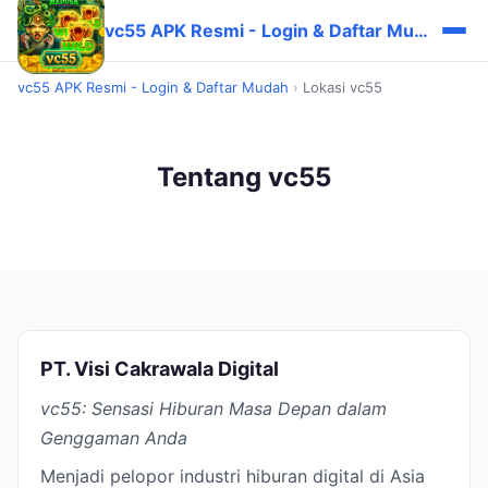
vc55 APK Resmi - Login & Daftar Mudah
vc55 APK Resmi - Login & Daftar Mudah
›
Lokasi vc55
Tentang vc55
PT. Visi Cakrawala Digital
vc55: Sensasi Hiburan Masa Depan dalam
Genggaman Anda
Menjadi pelopor industri hiburan digital di Asia