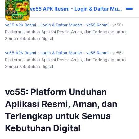
vc55 APK Resmi - Login & Daftar Mudah
vc55 APK Resmi - Login & Daftar Mudah
›
vc55 Resmi
›
vc55:
Platform Unduhan Aplikasi Resmi, Aman, dan Terlengkap untuk
Semua Kebutuhan Digital
vc55 APK Resmi - Login & Daftar Mudah
›
vc55 Resmi
›
vc55:
Platform Unduhan Aplikasi Resmi, Aman, dan Terlengkap untuk
Semua Kebutuhan Digital
vc55: Platform Unduhan
Aplikasi Resmi, Aman, dan
Terlengkap untuk Semua
Kebutuhan Digital