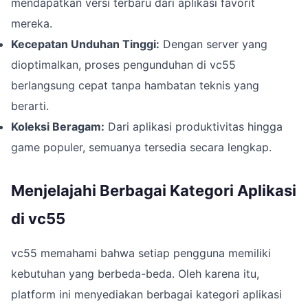
mendapatkan versi terbaru dari aplikasi favorit
mereka.
Kecepatan Unduhan Tinggi:
Dengan server yang
dioptimalkan, proses pengunduhan di vc55
berlangsung cepat tanpa hambatan teknis yang
berarti.
Koleksi Beragam:
Dari aplikasi produktivitas hingga
game populer, semuanya tersedia secara lengkap.
Menjelajahi Berbagai Kategori Aplikasi
di vc55
vc55 memahami bahwa setiap pengguna memiliki
kebutuhan yang berbeda-beda. Oleh karena itu,
platform ini menyediakan berbagai kategori aplikasi