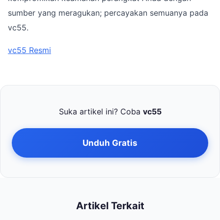
sumber yang meragukan; percayakan semuanya pada
vc55.
vc55 Resmi
Suka artikel ini? Coba
vc55
Unduh Gratis
Artikel Terkait