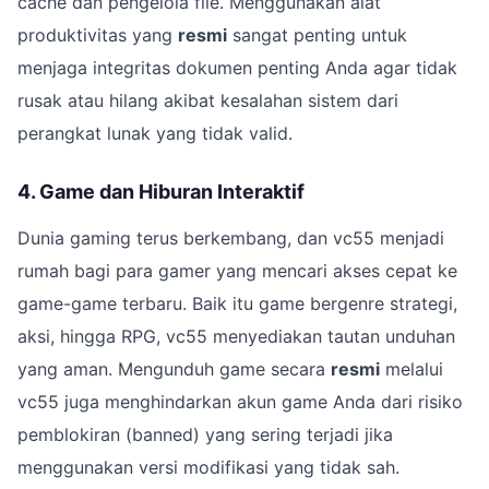
cache dan pengelola file. Menggunakan alat
produktivitas yang
resmi
sangat penting untuk
menjaga integritas dokumen penting Anda agar tidak
rusak atau hilang akibat kesalahan sistem dari
perangkat lunak yang tidak valid.
4. Game dan Hiburan Interaktif
Dunia gaming terus berkembang, dan vc55 menjadi
rumah bagi para gamer yang mencari akses cepat ke
game-game terbaru. Baik itu game bergenre strategi,
aksi, hingga RPG, vc55 menyediakan tautan unduhan
yang aman. Mengunduh game secara
resmi
melalui
vc55 juga menghindarkan akun game Anda dari risiko
pemblokiran (banned) yang sering terjadi jika
menggunakan versi modifikasi yang tidak sah.