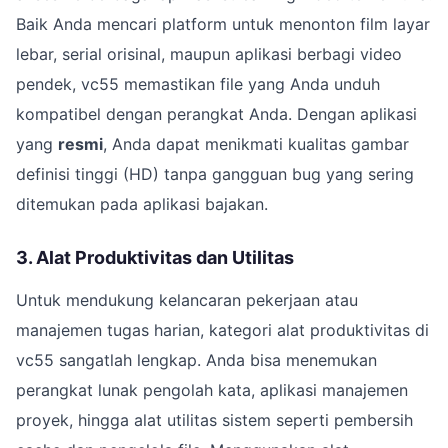
Baik Anda mencari platform untuk menonton film layar
lebar, serial orisinal, maupun aplikasi berbagi video
pendek, vc55 memastikan file yang Anda unduh
kompatibel dengan perangkat Anda. Dengan aplikasi
yang
resmi
, Anda dapat menikmati kualitas gambar
definisi tinggi (HD) tanpa gangguan bug yang sering
ditemukan pada aplikasi bajakan.
3. Alat Produktivitas dan Utilitas
Untuk mendukung kelancaran pekerjaan atau
manajemen tugas harian, kategori alat produktivitas di
vc55 sangatlah lengkap. Anda bisa menemukan
perangkat lunak pengolah kata, aplikasi manajemen
proyek, hingga alat utilitas sistem seperti pembersih