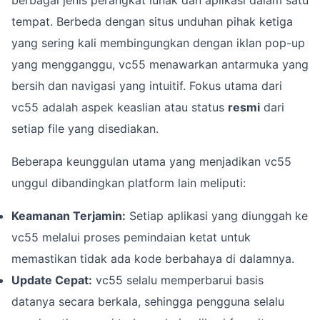
berbagai jenis perangkat lunak dan aplikasi dalam satu
tempat. Berbeda dengan situs unduhan pihak ketiga
yang sering kali membingungkan dengan iklan pop-up
yang mengganggu, vc55 menawarkan antarmuka yang
bersih dan navigasi yang intuitif. Fokus utama dari
vc55 adalah aspek keaslian atau status
resmi
dari
setiap file yang disediakan.
Beberapa keunggulan utama yang menjadikan vc55
unggul dibandingkan platform lain meliputi:
Keamanan Terjamin:
Setiap aplikasi yang diunggah ke
vc55 melalui proses pemindaian ketat untuk
memastikan tidak ada kode berbahaya di dalamnya.
Update Cepat:
vc55 selalu memperbarui basis
datanya secara berkala, sehingga pengguna selalu