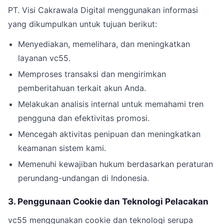
PT. Visi Cakrawala Digital menggunakan informasi
yang dikumpulkan untuk tujuan berikut:
Menyediakan, memelihara, dan meningkatkan
layanan vc55.
Memproses transaksi dan mengirimkan
pemberitahuan terkait akun Anda.
Melakukan analisis internal untuk memahami tren
pengguna dan efektivitas promosi.
Mencegah aktivitas penipuan dan meningkatkan
keamanan sistem kami.
Memenuhi kewajiban hukum berdasarkan peraturan
perundang-undangan di Indonesia.
3. Penggunaan Cookie dan Teknologi Pelacakan
vc55 menggunakan cookie dan teknologi serupa