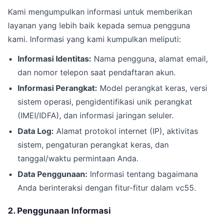
Kami mengumpulkan informasi untuk memberikan
layanan yang lebih baik kepada semua pengguna
kami. Informasi yang kami kumpulkan meliputi:
Informasi Identitas:
Nama pengguna, alamat email,
dan nomor telepon saat pendaftaran akun.
Informasi Perangkat:
Model perangkat keras, versi
sistem operasi, pengidentifikasi unik perangkat
(IMEI/IDFA), dan informasi jaringan seluler.
Data Log:
Alamat protokol internet (IP), aktivitas
sistem, pengaturan perangkat keras, dan
tanggal/waktu permintaan Anda.
Data Penggunaan:
Informasi tentang bagaimana
Anda berinteraksi dengan fitur-fitur dalam vc55.
2. Penggunaan Informasi