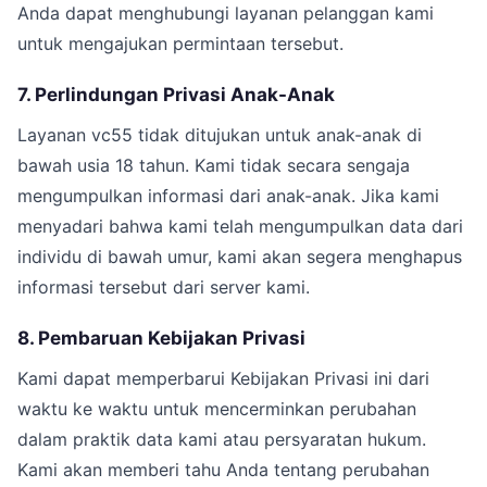
Anda dapat menghubungi layanan pelanggan kami
untuk mengajukan permintaan tersebut.
7. Perlindungan Privasi Anak-Anak
Layanan vc55 tidak ditujukan untuk anak-anak di
bawah usia 18 tahun. Kami tidak secara sengaja
mengumpulkan informasi dari anak-anak. Jika kami
menyadari bahwa kami telah mengumpulkan data dari
individu di bawah umur, kami akan segera menghapus
informasi tersebut dari server kami.
8. Pembaruan Kebijakan Privasi
Kami dapat memperbarui Kebijakan Privasi ini dari
waktu ke waktu untuk mencerminkan perubahan
dalam praktik data kami atau persyaratan hukum.
Kami akan memberi tahu Anda tentang perubahan