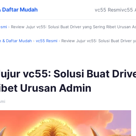
& Daftar Mudah
vc55 Resmi
vc55 
esmi
›
Review Jujur vc55: Solusi Buat Driver yang Sering Ribet Urusan 
n & Daftar Mudah
›
vc55 Resmi
›
Review Jujur vc55: Solusi Buat Driver y
ujur vc55: Solusi Buat Driv
ibet Urusan Admin
smi