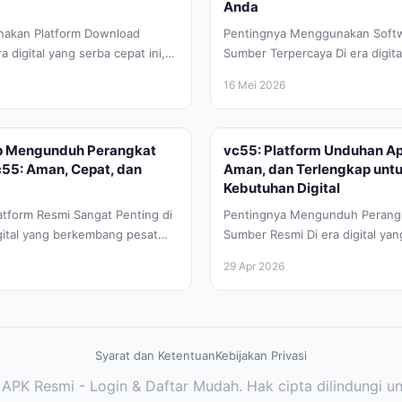
Anda
akan Platform Download
Pentingnya Menggunakan Softw
 digital yang serba cepat ini,
Sumber Terpercaya Di era digit
ikasi dan perangkat lunak...
pesat saat ini, keamanan data d
16 Mei 2026
perangkat...
p Mengunduh Perangkat
vc55: Platform Unduhan Ap
c55: Aman, Cepat, dan
Aman, dan Terlengkap unt
Kebutuhan Digital
tform Resmi Sangat Penting di
Pentingnya Mengunduh Perangk
digital yang berkembang pesat
Sumber Resmi Di era digital ya
akan perangkat...
berkembang pesat, kebutuhan 
29 Apr 2026
lunak atau aplikasi...
Syarat dan Ketentuan
Kebijakan Privasi
PK Resmi - Login & Daftar Mudah. Hak cipta dilindungi 