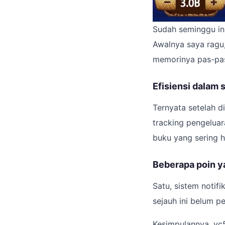
Sudah seminggu ini
Awalnya saya ragu,
memorinya pas-pa
Efisiensi dalam
Ternyata setelah d
tracking pengeluar
buku yang sering h
Beberapa poin y
Satu, sistem notifi
sejauh ini belum p
Kesimpulannya, vc5