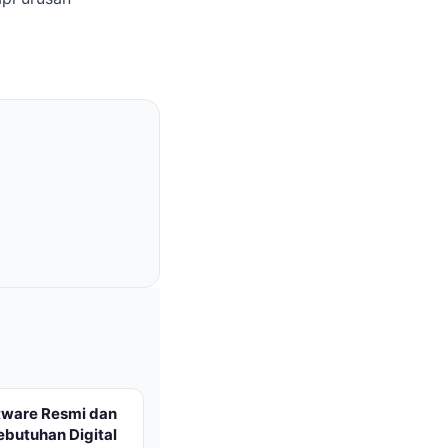
tware Resmi dan
butuhan Digital